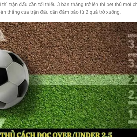
thì trận đấu cần tối thiểu 3 bàn thắng trở lên thì bet thủ mới c
 bàn thắng của trận đấu cần đảm bảo từ 2 quả trở xuống.