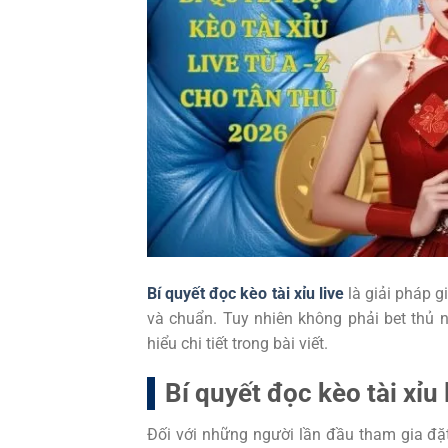
Bí quyết đọc kèo tài xỉu live
là giải pháp g
và chuẩn. Tuy nhiên không phải bet thủ 
hiểu chi tiết trong bài viết.
Bí quyết đọc kèo tài xỉu
Đối với những người lần đầu tham gia đặ