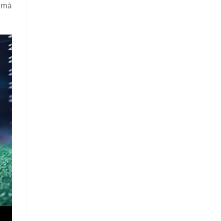
n mà
Bet
Thủ
Cần
Nắm
Chắc