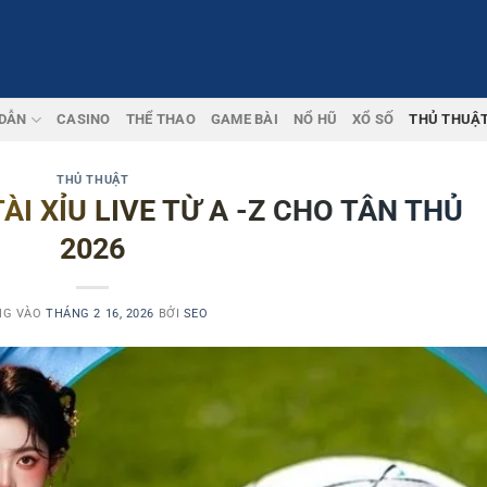
DẪN
CASINO
THỂ THAO
GAME BÀI
NỔ HŨ
XỔ SỐ
THỦ THUẬ
THỦ THUẬT
ÀI XỈU LIVE TỪ A -Z CHO TÂN THỦ
2026
NG VÀO
THÁNG 2 16, 2026
BỞI
SEO