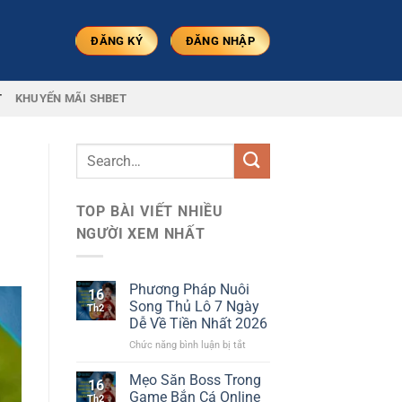
ĐĂNG KÝ
ĐĂNG NHẬP
T
KHUYẾN MÃI SHBET
TOP BÀI VIẾT NHIỀU
NGƯỜI XEM NHẤT
Phương Pháp Nuôi
16
Song Thủ Lô 7 Ngày
Th2
Dễ Về Tiền Nhất 2026
Chức năng bình luận bị tắt
ở
Phương
Pháp
Mẹo Săn Boss Trong
16
Nuôi
Game Bắn Cá Online
Th2