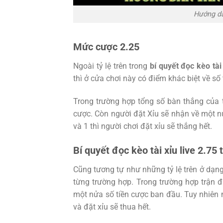
Hướng dẫ
Mức cược 2.25
Ngoài tỷ lệ trên trong
bí quyết đọc kèo tài 
thì ở cửa chơi này có điểm khác biệt về s
Trong trường hợp tổng số bàn thắng của tr
cược. Còn người đặt Xỉu sẽ nhận về một n
và 1 thì người chơi đặt xỉu sẽ thắng hết.
Bí quyết đọc kèo tài xỉu live 2.75 t
Cũng tương tự như những tỷ lệ trên ở dạn
từng trường hợp. Trong trường hợp trận đấ
một nửa số tiền cược ban đầu. Tuy nhiên n
và đặt xỉu sẽ thua hết.