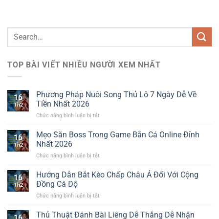
TOP BÀI VIẾT NHIỀU NGƯỜI XEM NHẤT
Phương Pháp Nuôi Song Thủ Lô 7 Ngày Dễ Về
16
Tiền Nhất 2026
Th2
Chức năng bình luận bị tắt
ở
Phương
Pháp
Mẹo Săn Boss Trong Game Bắn Cá Online Đỉnh
16
Nuôi
Nhất 2026
Th2
Song
Chức năng bình luận bị tắt
ở
Thủ
Mẹo
Lô
Săn
Hướng Dẫn Bắt Kèo Chấp Châu Á Đối Với Cộng
7
16
Boss
Ngày
Đồng Cá Độ
Th2
Trong
Dễ
Chức năng bình luận bị tắt
ở
Game
Về
Hướng
Bắn
Tiền
Dẫn
Thủ Thuật Đánh Bài Liêng Dễ Thắng Dễ Nhận
Cá
Nhất
16