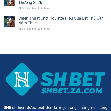
Bắt
Online
Thương 2026
2026
Th2
Kèo
Đỉnh
Chức năng bình luận bị tắt
ở
Chấp
Nhất
Thủ
Châu
2026
Thuật
Chiến Thuật Chơi Roulette Hiệu Quả Bet Thủ Cần
Á
16
Đánh
Đối
Nắm Chắc
Th2
Bài
Với
Chức năng bình luận bị tắt
ở
Liêng
Cộng
Chiến
Dễ
Đồng
Thuật
Thắng
Cá
Chơi
Dễ
Độ
Roulette
Nhận
Hiệu
Thương
Quả
2026
Bet
Thủ
Cần
Nắm
Chắc
SHBET
hiện được biết đến là một trong những nền tảng