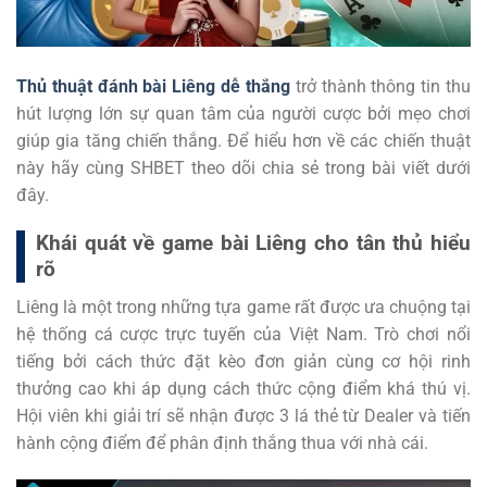
Thủ thuật đánh bài Liêng dễ thắng
trở thành thông tin thu
hút lượng lớn sự quan tâm của người cược bởi mẹo chơi
giúp gia tăng chiến thắng. Để hiểu hơn về các chiến thuật
này hãy cùng SHBET theo dõi chia sẻ trong bài viết dưới
đây.
Khái quát về game bài Liêng cho tân thủ hiểu
rõ
Liêng là một trong những tựa game rất được ưa chuộng tại
hệ thống cá cược trực tuyến của Việt Nam. Trò chơi nổi
tiếng bởi cách thức đặt kèo đơn giản cùng cơ hội rinh
thưởng cao khi áp dụng cách thức cộng điểm khá thú vị.
Hội viên khi giải trí sẽ nhận được 3 lá thẻ từ Dealer và tiến
hành cộng điểm để phân định thắng thua với nhà cái.