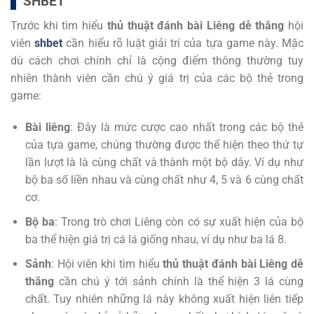
SHBET
Trước khi tìm hiểu
thủ thuật đánh bài Liêng dễ thắng
hội
viên
shbet
cần hiểu rõ luật giải trí của tựa game này. Mặc
dù cách chơi chính chỉ là cộng điểm thông thường tuy
nhiên thành viên cần chú ý giá trị của các bộ thẻ trong
game:
Bài liêng
: Đây là mức cược cao nhất trong các bộ thẻ
của tựa game, chúng thường được thể hiện theo thứ tự
lần lượt là là cùng chất và thành một bộ dây. Ví dụ như
bộ ba số liền nhau và cùng chất như 4, 5 và 6 cùng chất
cơ.
Bộ ba
: Trong trò chơi Liêng còn có sự xuất hiện của bộ
ba thể hiện giá trị cá lá giống nhau, ví dụ như ba lá 8.
Sảnh
: Hội viên khi tìm hiểu
thủ thuật đánh bài Liêng dễ
thắng
cần chú ý tới sảnh chính là thể hiện 3 lá cùng
chất. Tuy nhiên những lá này không xuất hiện liên tiếp