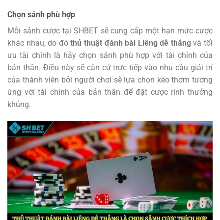
Chọn sảnh phù hợp
Mỗi sảnh cược tại SHBET sẽ cung cấp một hạn mức cược
khác nhau, do đó
thủ thuật đánh bài Liêng dễ thắng
và tối
ưu tài chính là hãy chọn sảnh phù hợp với tài chính của
bản thân. Điều này sẽ căn cứ trực tiếp vào nhu cầu giải trí
của thành viên bởi người chơi sẽ lựa chọn kèo thơm tương
ứng với tài chính của bản thân để đặt cược rinh thưởng
khủng.