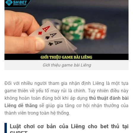
Giới thiệu game bài Liêng
Đối với nhiều người tham gia nhận định Liêng là một tựa
game thiên về yếu tố may rủi là chính. Tuy nhiên điều này
không hoàn toàn đúng bởi khi áp dụng
thủ thuật đánh bài
Liêng dễ thắng
sẽ giúp gia tăng cơ hội nhận thưởng của
thành viên trong toàn hệ thống.
Luật chơi cơ bản của Liêng cho bet thủ tại