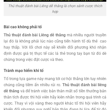
Thủ thuật đánh bài Liêng dễ thắng là chọn sảnh cược thích
hợp
Bài cao không phải tố
Thủ thuật đánh bài Liêng dễ thắng
mà nhiều người truyền
lại đó là không phải lúc nào cũng tiến hành tố dù thẻ cao
hay thấp. Với lối chơi này sẽ khiến đối phương khó nhận
định được giá trị thực tế các lá thẻ trong tay bạn từ đó dè
chừng trong việc đặt cược và theo.
Tránh mạo hiểm khi tố
Tố trong tựa game này mang tới cơ hội thắng lớn tuy nhiên
chúng cũng tiềm ẩn nhiều rủi ro.
Thủ thuật đánh bài liêng
dễ thắng
và để tránh việc bản thân mất số tiền thưởng bản
thân tích được thì hội viên hãy kiên nhẫn trong quá trình cá
cược. Thay vì vội vàng theo người khác tố thì hội viên hãy
khiến đối phương suy nghĩ bản thân đang bị lừa để từ đó