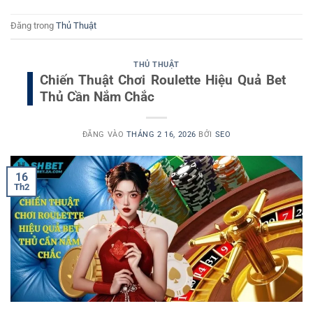
Đăng trong
Thủ Thuật
THỦ THUẬT
Chiến Thuật Chơi Roulette Hiệu Quả Bet
Thủ Cần Nắm Chắc
ĐĂNG VÀO
THÁNG 2 16, 2026
BỞI
SEO
16
Th2