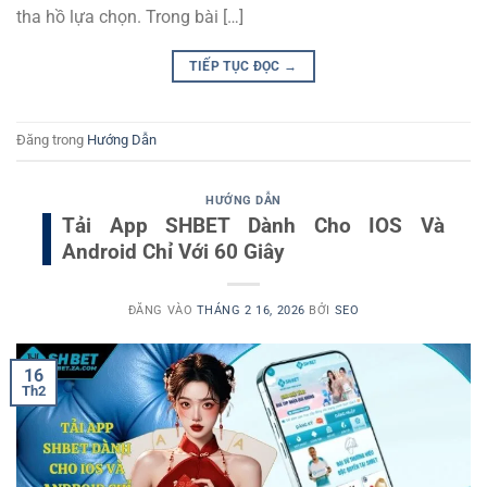
tha hồ lựa chọn. Trong bài […]
TIẾP TỤC ĐỌC
→
Đăng trong
Hướng Dẫn
HƯỚNG DẪN
Tải App SHBET Dành Cho IOS Và
Android Chỉ Với 60 Giây
ĐĂNG VÀO
THÁNG 2 16, 2026
BỞI
SEO
16
Th2