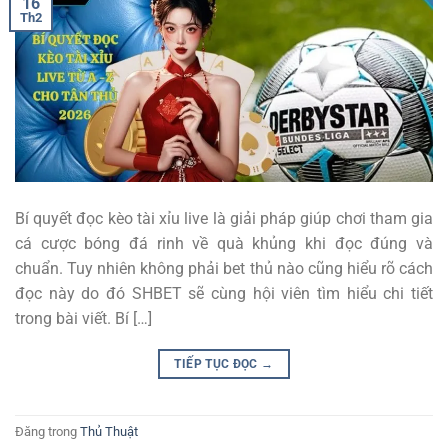
16
Th2
Bí quyết đọc kèo tài xỉu live là giải pháp giúp chơi tham gia
cá cược bóng đá rinh về quà khủng khi đọc đúng và
chuẩn. Tuy nhiên không phải bet thủ nào cũng hiểu rõ cách
đọc này do đó SHBET sẽ cùng hội viên tìm hiểu chi tiết
trong bài viết. Bí […]
TIẾP TỤC ĐỌC
→
Đăng trong
Thủ Thuật