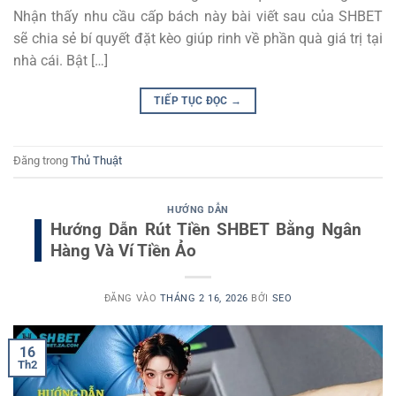
Nhận thấy nhu cầu cấp bách này bài viết sau của SHBET
sẽ chia sẻ bí quyết đặt kèo giúp rinh về phần quà giá trị tại
nhà cái. Bật […]
TIẾP TỤC ĐỌC
→
Đăng trong
Thủ Thuật
HƯỚNG DẪN
Hướng Dẫn Rút Tiền SHBET Bằng Ngân
Hàng Và Ví Tiền Ảo
ĐĂNG VÀO
THÁNG 2 16, 2026
BỞI
SEO
16
Th2