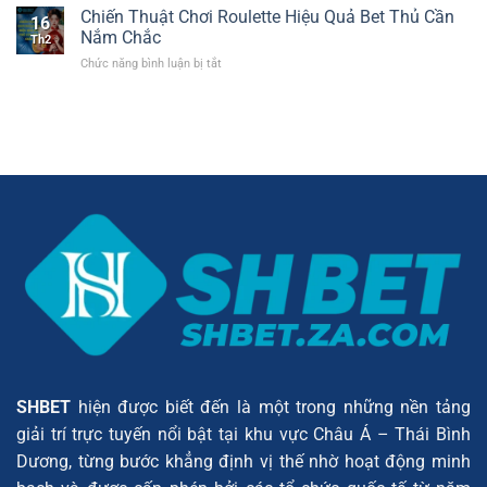
Thuật
Chiến Thuật Chơi Roulette Hiệu Quả Bet Thủ Cần
Á
16
Đánh
Đối
Nắm Chắc
Th2
Bài
Với
Chức năng bình luận bị tắt
ở
Liêng
Cộng
Chiến
Dễ
Đồng
Thuật
Thắng
Cá
Chơi
Dễ
Độ
Roulette
Nhận
Hiệu
Thương
Quả
2026
Bet
Thủ
Cần
Nắm
Chắc
SHBET
hiện được biết đến là một trong những nền tảng
giải trí trực tuyến nổi bật tại khu vực Châu Á – Thái Bình
Dương, từng bước khẳng định vị thế nhờ hoạt động minh