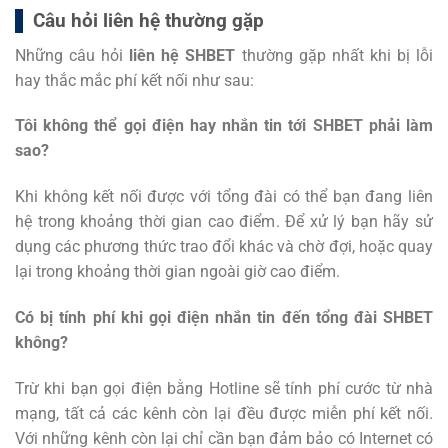
Câu hỏi liên hệ thường gặp
Những câu hỏi
liên hệ SHBET
thường gặp nhất khi bị lỗi
hay thắc mắc phí kết nối như sau:
Tôi không thể gọi điện hay nhắn tin tới SHBET phải làm
sao?
Khi không kết nối được với tổng đài có thể bạn đang liên
hệ trong khoảng thời gian cao điểm. Để xử lý bạn hãy sử
dụng các phương thức trao đổi khác và chờ đợi, hoặc quay
lại trong khoảng thời gian ngoài giờ cao điểm.
Có bị tính phí khi gọi điện nhắn tin đến tổng đài SHBET
không?
Trừ khi bạn gọi điện bằng Hotline sẽ tính phí cước từ nhà
mạng, tất cả các kênh còn lại đều được miễn phí kết nối.
Với những kênh còn lại chỉ cần bạn đảm bảo có Internet có