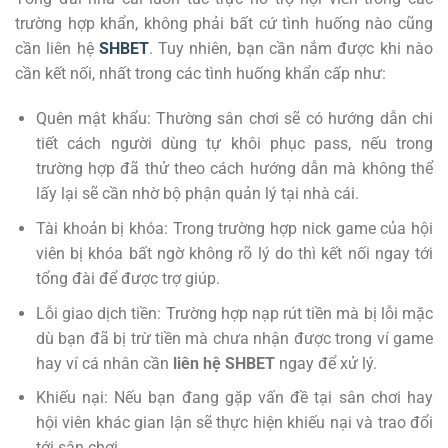
trường hợp khẩn, không phải bất cứ tình huống nào cũng
cần liên hệ
SHBET
. Tuy nhiên, bạn cần nắm được khi nào
cần kết nối, nhất trong các tình huống khẩn cấp như:
Quên mật khẩu: Thường sân chơi sẽ có hướng dẫn chi
tiết cách người dùng tự khôi phục pass, nếu trong
trường hợp đã thử theo cách hướng dẫn mà không thể
lấy lại sẽ cần nhờ bộ phận quản lý tại nhà cái.
Tài khoản bị khóa: Trong trường hợp nick game của hội
viên bị khóa bất ngờ không rõ lý do thì kết nối ngay tới
tổng đài để được trợ giúp.
Lỗi giao dịch tiền: Trường hợp nạp rút tiền mà bị lỗi mặc
dù bạn đã bị trừ tiền mà chưa nhận được trong ví game
hay ví cá nhân cần
liên hệ SHBET
ngay để xử lý.
Khiếu nại: Nếu bạn đang gặp vấn đề tại sân chơi hay
hội viên khác gian lận sẽ thực hiện khiếu nại và trao đổi
tới sân chơi.