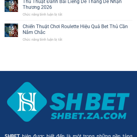
Thủ Thuật Đánh Bài Liêng Dễ Thắng Dễ Nhận
Cá
Nhất
16
Bắt
Online
Thương 2026
2026
Th2
Kèo
Đỉnh
Chức năng bình luận bị tắt
ở
Chấp
Nhất
Thủ
Châu
2026
Thuật
Chiến Thuật Chơi Roulette Hiệu Quả Bet Thủ Cần
Á
16
Đánh
Đối
Nắm Chắc
Th2
Bài
Với
Chức năng bình luận bị tắt
ở
Liêng
Cộng
Chiến
Dễ
Đồng
Thuật
Thắng
Cá
Chơi
Dễ
Độ
Roulette
Nhận
Hiệu
Thương
Quả
2026
Bet
Thủ
Cần
Nắm
Chắc
SHBET
hiện được biết đến là một trong những nền tảng