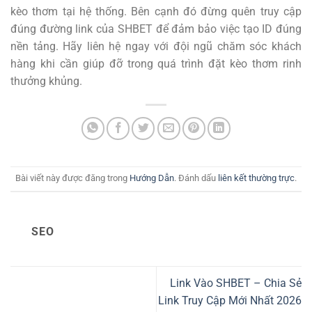
kèo thơm tại hệ thống. Bên cạnh đó đừng quên truy cập
đúng đường link của SHBET để đảm bảo việc tạo ID đúng
nền tảng. Hãy liên hệ ngay với đội ngũ chăm sóc khách
hàng khi cần giúp đỡ trong quá trình đặt kèo thơm rinh
thưởng khủng.
Bài viết này được đăng trong
Hướng Dẫn
. Đánh dấu
liên kết thường trực
.
SEO
Link Vào SHBET – Chia Sẻ
Link Truy Cập Mới Nhất 2026