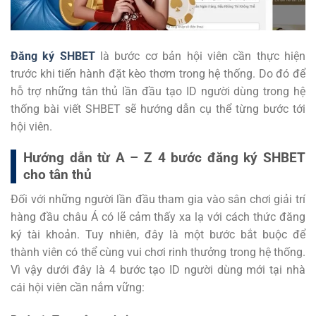
Đăng ký SHBET
là bước cơ bản hội viên cần thực hiện
trước khi tiến hành đặt kèo thơm trong hệ thống. Do đó để
hỗ trợ những tân thủ lần đầu tạo ID người dùng trong hệ
thống bài viết SHBET sẽ hướng dẫn cụ thể từng bước tới
hội viên.
Hướng dẫn từ A – Z 4 bước đăng ký SHBET
cho tân thủ
Đối với những người lần đầu tham gia vào sân chơi giải trí
hàng đầu châu Á có lẽ cảm thấy xa lạ với cách thức đăng
ký tài khoản. Tuy nhiên, đây là một bước bắt buộc để
thành viên có thể cùng vui chơi rinh thưởng trong hệ thống.
Vì vậy dưới đây là 4 bước tạo ID người dùng mới tại nhà
cái hội viên cần nắm vững: