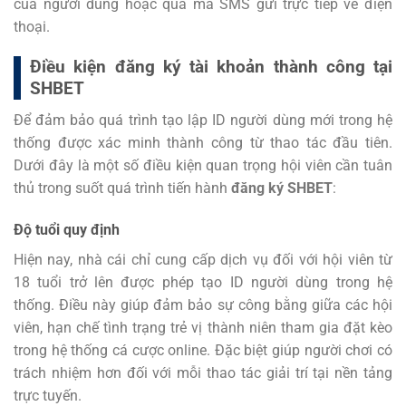
của người dùng hoặc qua mã SMS gửi trực tiếp về điện
thoại.
Điều kiện đăng ký tài khoản thành công tại
SHBET
Để đảm bảo quá trình tạo lập ID người dùng mới trong hệ
thống được xác minh thành công từ thao tác đầu tiên.
Dưới đây là một số điều kiện quan trọng hội viên cần tuân
thủ trong suốt quá trình tiến hành
đăng ký SHBET
:
Độ tuổi quy định
Hiện nay, nhà cái chỉ cung cấp dịch vụ đối với hội viên từ
18 tuổi trở lên được phép tạo ID người dùng trong hệ
thống. Điều này giúp đảm bảo sự công bằng giữa các hội
viên, hạn chế tình trạng trẻ vị thành niên tham gia đặt kèo
trong hệ thống cá cược online. Đặc biệt giúp người chơi có
trách nhiệm hơn đối với mỗi thao tác giải trí tại nền tảng
trực tuyến.