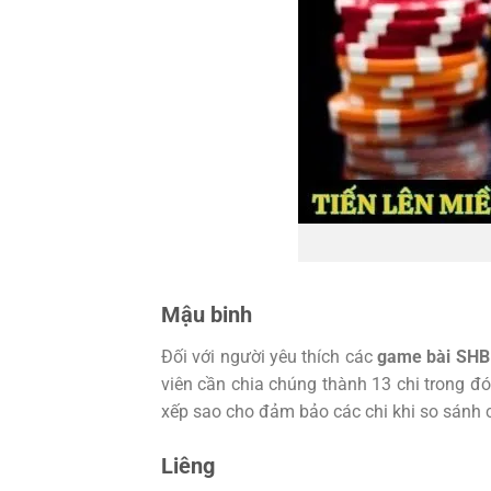
Mậu binh
Đối với người yêu thích các
game bài SH
viên cần chia chúng thành 13 chi trong đó 
xếp sao cho đảm bảo các chi khi so sánh 
Liêng