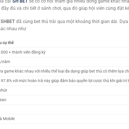
hà cái
SH BET
sẽ có cơ hội tham gia nhiều dòng game khác nhau 
 đầy đủ và chi tiết ở sảnh chơi, qua đó giúp hội viên cùng đặt 
i SHBET
đã cùng bet thủ trải qua một khoảng thời gian dài. Dựa 
hác nhau như
u cụ thể
.000 + thành viên đăng ký
%/năm
a game khác nhau với nhiều thể loại đa dạng giúp bet thủ có thêm lựa chọn
97.8% với mức hoàn trả này giúp đảm bảo quyền lợi cược thủ khi giải trí 
phút
 sao
à Mobile