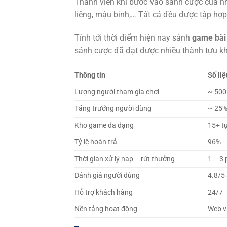
Thành viên khi bước vào sảnh cược của n
liêng, mậu binh,… Tất cả đều được tập hợp
Tính tới thời điểm hiện nay sảnh
game bà
sảnh cược đã đạt được nhiều thành tựu k
Thông tin
Số liệ
Lượng người tham gia chơi
~ 500
Tăng trưởng người dùng
~ 25
Kho game đa dạng
15+ tự
Tỷ lệ hoàn trả
96% – 
Thời gian xử lý nạp – rút thưởng
1 – 3 
Đánh giá người dùng
4.8/5
Hỗ trợ khách hàng
24/7
Nền tảng hoạt động
Web v