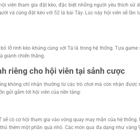
hội viên tham gia đặt kèo, đặc biệt những người yêu thích sử
i và cùng đặt kèo với 52 lá bài Tây. Lúc này hội viên sẽ lần lư
ng bỏ lỡ rinh kèo khủng cùng với Tá lả trong hệ thống. Tựa game
à giành chiến thắng.
 riêng cho hội viên tại sảnh cược
hống không chỉ nhận thưởng từ các trò chơi mà còn nhận được
ốn gửi gắm tới hội viên của nền tảng:
ET
sẽ có cơ hội tham gia vào vòng quay may mắn của hệ thống. 
 thủ thêm một phần quà nhỏ. Các món qua đa dạng như vàng 9