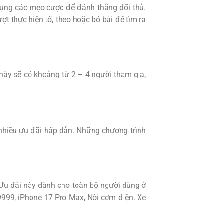
 dụng các mẹo cược để đánh thắng đối thủ.
ợt thực hiện tố, theo hoặc bỏ bài để tìm ra
 này sẽ có khoảng từ 2 – 4 người tham gia,
 nhiều ưu đãi hấp dẫn. Những chương trình
Ưu đãi này dành cho toàn bộ người dùng ở
999, iPhone 17 Pro Max, Nồi cơm điện. Xe