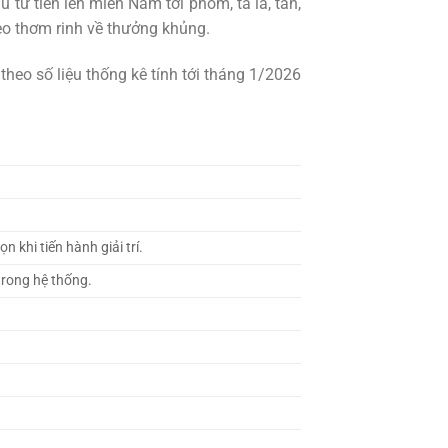
từ tiến lên miền Nam tới phỏm, tá lả, tấn,
kèo thơm rinh về thưởng khủng.
theo số liệu thống kê tính tới tháng 1/2026
 khi tiến hành giải trí.
trong hệ thống.