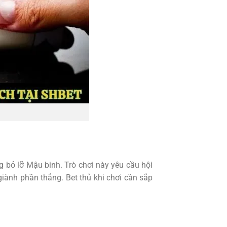
g bỏ lỡ Mậu binh. Trò chơi này yêu cầu hội
 giành phần thắng. Bet thủ khi chơi cần sắp