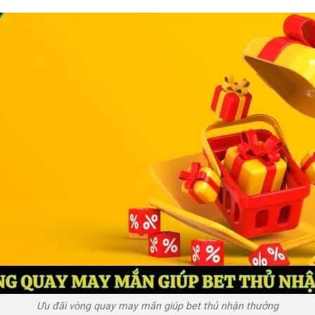
Ưu đãi vòng quay may mắn giúp bet thủ nhận thưởng