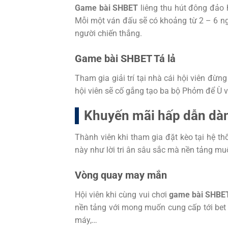
Game bài SHBET
liêng thu hút đông đảo 
Mỗi một ván đấu sẽ có khoảng từ 2 – 6 ngườ
người chiến thắng.
Game bài SHBET Tá lả
Tham gia giải trí tại nhà cái hội viên đừ
hội viên sẽ cố gắng tạo ba bộ Phỏm để Ù v
Khuyến mãi hấp dẫn dành
Thành viên khi tham gia đặt kèo tại hệ t
này như lời tri ân sâu sắc mà nền tảng mu
Vòng quay may mắn
Hội viên khi cùng vui chơi
game bài SHB
nền tảng với mong muốn cung cấp tới bet
máy,…